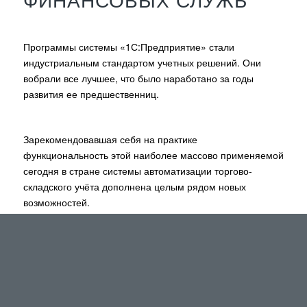
Программы системы «1С:Предприятие» стали
индустриальным стандартом учетных решений. Они
вобрали все лучшее, что было наработано за годы
развития ее предшественниц.
Зарекомендовавшая себя на практике
функциональность этой наиболее массово применяемой
сегодня в стране системы автоматизации торгово-
складского учёта дополнена целым рядом новых
возможностей.
Вы получаете новый инструмент, который поможет
избавиться от рутинной работы и приблизить учёт к
потребностям реального бизнеса.
К тому же, регулярная информационно-методическая