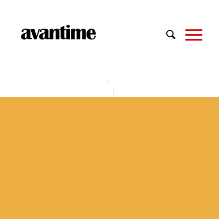
Продукты и решения
»
1С:Предприятие 8
»
Выгода
1С:Предприятие 8
Выгода
1С:Бухгалтерия 8
1С:Управление торговлей 8