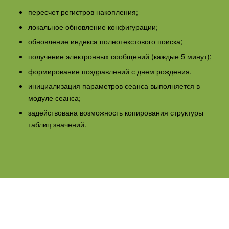
пересчет регистров накопления;
локальное обновление конфигурации;
обновление индекса полнотекстового поиска;
получение электронных сообщений (каждые 5 минут);
формирование поздравлений с днем рождения.
инициализация параметров сеанса выполняется в
модуле сеанса;
задействована возможность копирования структуры
таблиц значений.