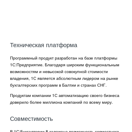
ГЛАВНОЕ В УЧЁТЕ –
КОНТРОЛЬ!
Надёжное решение для ведения учёта в организации
любого масштаба, осуществляющей любые виды
коммерческой деятельности
Техническая платформа
Программный продукт разработан на базе платформы
1С:Предприятие. Благодаря широким функциональным
возможностям и невысокой совокупной стоимости
владения, 1С является абсолютным лидером на рынке
бухгалтерских программ в Балтии и странах СНГ.
Продуктам компании 1С автоматизацию своего бизнеса
доверило более миллиона компаний по всему миру.
Совместимость
В 1С:Бухгалтерии 8 заложена возможность совместного