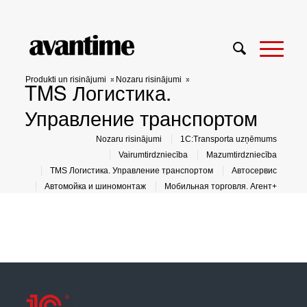
Produkti un risinājumi
»
Nozaru risinājumi
»
TMS Логистика.
Управление транспортом
Nozaru risinājumi
1C:Transporta uzņēmums
Vairumtirdzniecība
Mazumtirdzniecība
TMS Логистика. Управление транспортом
Автосервис
Автомойка и шиномонтаж
Мобильная торговля. Агент+