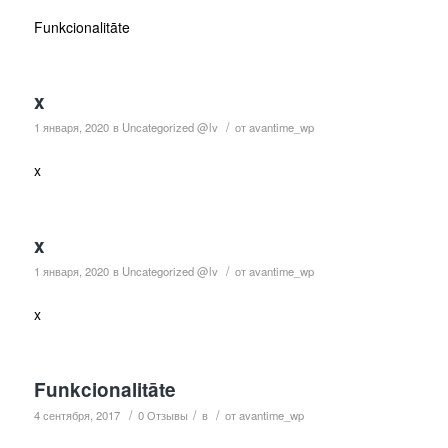
Funkcionalitāte
x
/
1 января, 2020
в
Uncategorized @lv
от
avantime_wp
x
x
/
1 января, 2020
в
Uncategorized @lv
от
avantime_wp
x
Funkcionalitāte
/
/
/
4 сентября, 2017
0 Отзывы
в
от
avantime_wp